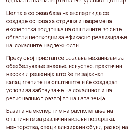
од базата на експерти на Ресурсниот центар.
Целта е со оваа база на експерти да се
создаде основа за стручна и навремена
експертска поддршка на општините во сите
области неопходни за ефикасно реализирање
на локалните надлежности.
Преку овој пристап се создава механизам за
обезбедување знаење, искуство, практични
насоки и решенија што ќе ги зајакнат
капацитетите на општините и ќе создадат
услови за забрзување на локалниот и на
регионалниот развој во нашата земја.
Базата на експерти е на располагање на
општините за различни видови поддршка,
менторства, специјализирани обуки, развој на