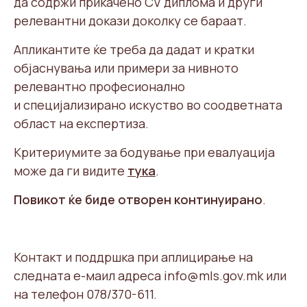
да содржи прикачено CV диплома и други
релевантни докази доколку се бараат.
Апликантите ќе треба да дадат и кратки
објаснувања или примери за нивното
релевантно професионално
и специјализирано искуство во соодветната
област на експертиза.
Критериумите за бодување при евалуација
може да ги видите
тука
.
Повикот ќе биде отворен континуирано
.
Контакт и поддршка при аплицирање на
следната e-мaил адреса info@mls.gov.mk или
на телефон 078/370-611.