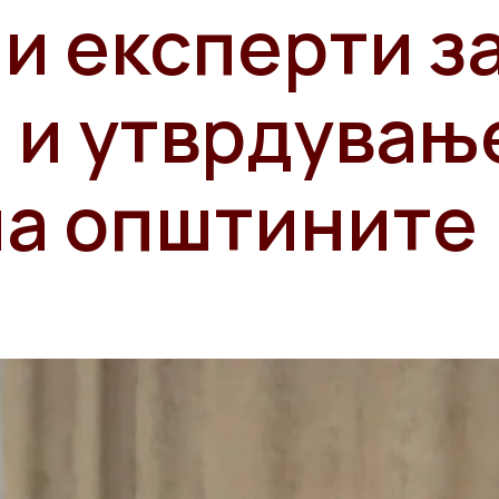
и експерти з
 и утврдувањ
на општините