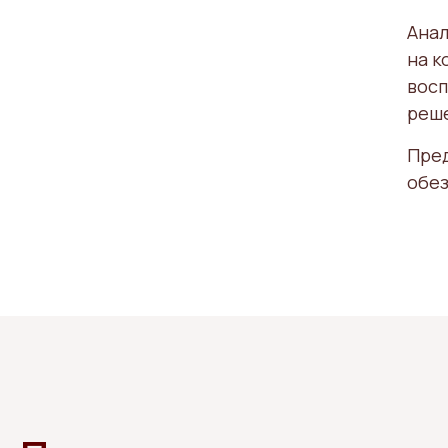
Анал
на к
восп
реше
Пред
обез