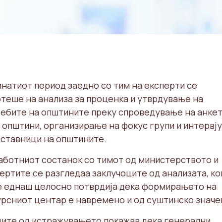
натиот период заедно со тим на експерти се
теше на анализа за проценка и утврдување на
ебите на општините преку спроведување на анкет
 општини, организирање на фокус групи и интервју
ставници на општините.
аботниот состанок со тимот од министерството и
ертите се разгледаа заклучоците од анализата, ко
 еднаш целосно потврдија дека формирањето на
рсниот центар е навремено и од суштинско значе
ите од истражувањето покажаа дека генерални