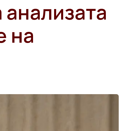
а анализата
е на