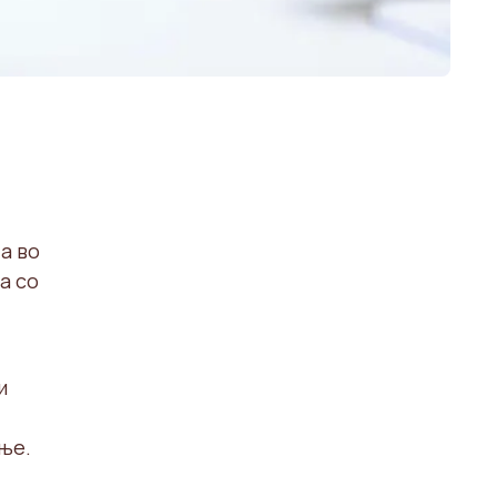
а во
а со
и
ње.