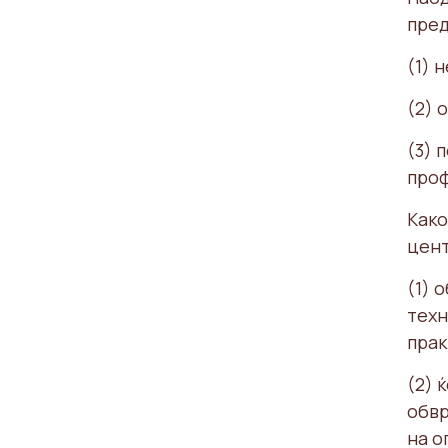
пред
(1) 
(2) 
(3) 
проф
Како
цент
(1) 
техн
прак
(2) 
обвр
на о