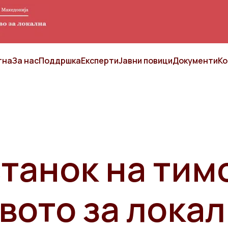
тна
За нас
Поддршка
Експерти
Јавни повици
Документи
Ко
танок на тим
вото за лока