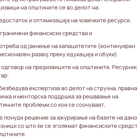
извици на општините се во делот на:
недостаток и оптимизација на човечките ресурси,
ограничени финансиски средства и
потреба од јакнење на капацитетите (континуиран
есионален развој преку едукација и обуки).
 одговор на предизвиците на општините, Ресурни
ар:
обезбедува експертиза во делот на стручна, правна
ичка и менторска поддршка за решавање на
тичните проблеми со кои се соочуваат,
ќе понуди решение за ажурирање на базите на дан
зници со што ќе се зголемат финансиските средс
пштините.