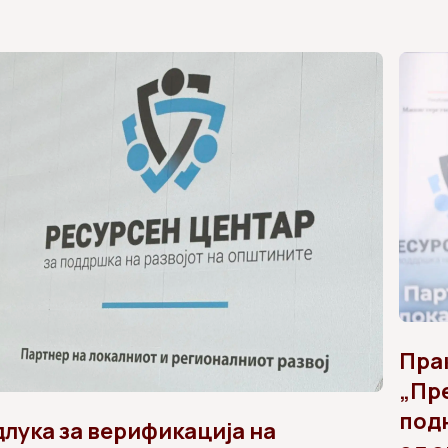
Пра
„Пре
под
лука за верификација на