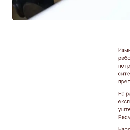
Изми
рабо
потр
сите
прет
На р
експ
уште
Ресу
Наод