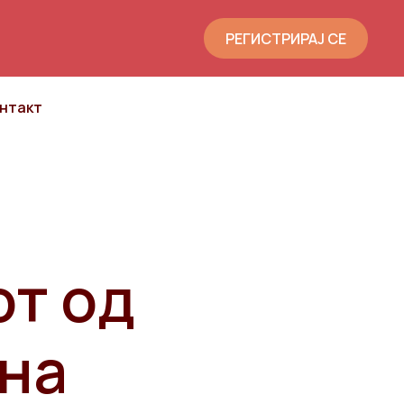
РЕГИСТРИРАЈ СЕ
нтакт
от од
лна